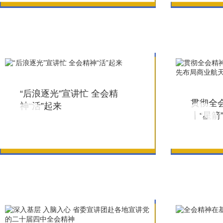
“后浪逐光”宣讲忙 全会精
贯彻全
神“活”起来
丨“星箭
业航天