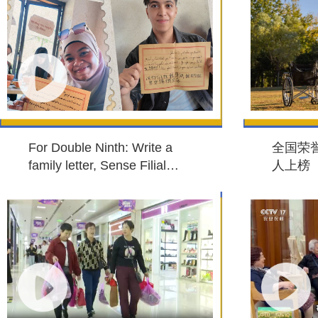
For Double Ninth: Write a
全国荣
family letter, Sense Filial
人上榜
Piety & Letter Culture一纸家
书迎重阳